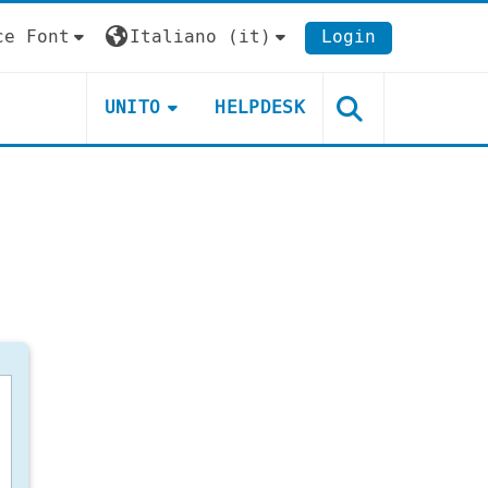
ce Font
Italiano ‎(it)‎
Login
UNITO
HELPDESK