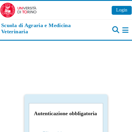
Vai al contenuto principale
Login
Scuola di Agraria e Medicina
Veterinaria
Pa
Autenticazione obbligatoria