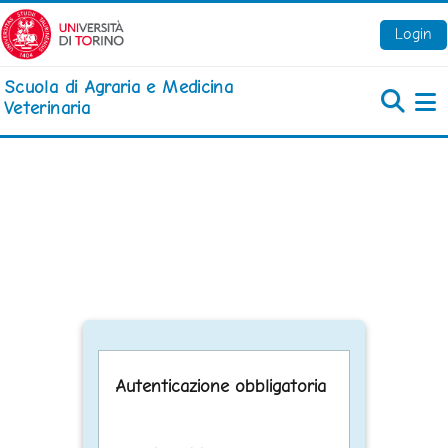
Vai al contenuto principale
Login
Scuola di Agraria e Medicina
Veterinaria
Pa
Autenticazione obbligatoria