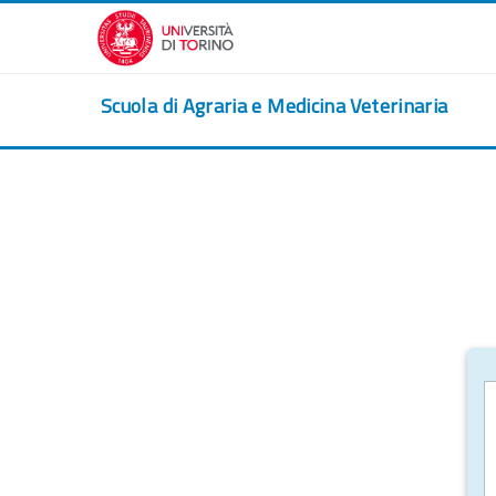
Passer au contenu principal
Scuola di Agraria e Medicina Veterinaria