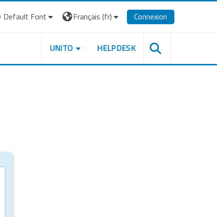
Default Font
Français ‎(fr)‎
Connexion
UNITO
HELPDESK