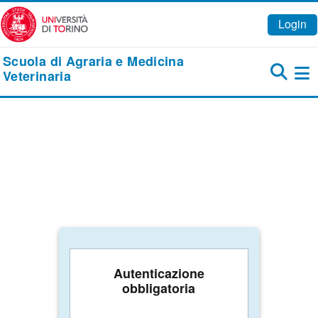
Vai al contenuto principale
Login
Scuola di Agraria e Medicina
Veterinaria
Pa
Autenticazione
obbligatoria