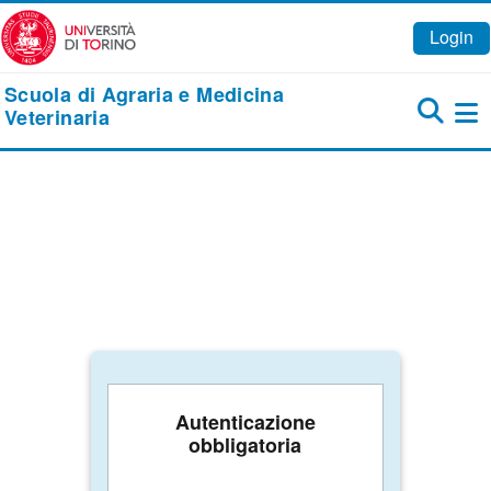
Vai al contenuto principale
Login
Scuola di Agraria e Medicina
Veterinaria
Pa
Autenticazione
obbligatoria