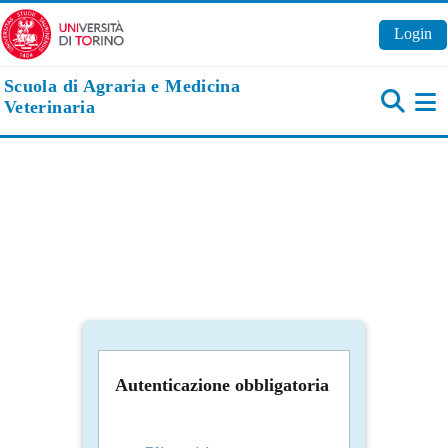
Vai al contenuto principale
Login
Scuola di Agraria e Medicina
Veterinaria
Pa
Autenticazione obbligatoria