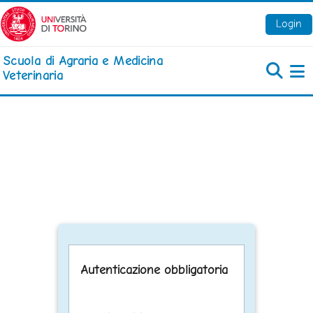
Vai al contenuto principale
Login
Scuola di Agraria e Medicina
Veterinaria
Pa
Autenticazione obbligatoria