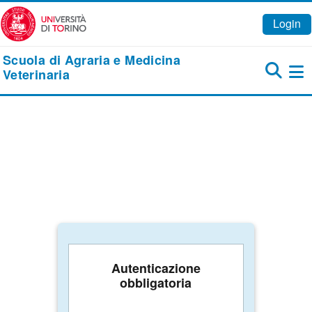
Vai al contenuto principale
Login
Scuola di Agraria e Medicina
Veterinaria
Pa
Autenticazione
obbligatoria