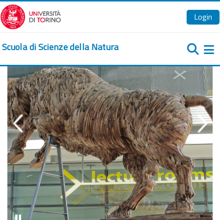
Vai al contenuto principale
Login
Scuola di Scienze della Natura
Pa