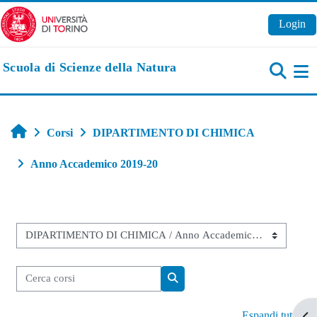
Vai al contenuto principale
Login
Scuola di Scienze della Natura
Pa
Home
Corsi
DIPARTIMENTO DI CHIMICA
Anno Accademico 2019-20
Categorie di corso
Cerca corsi
Cerca corsi
Espandi tutto
Apr