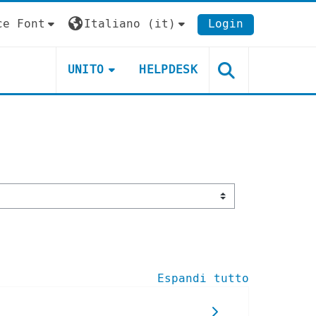
ce Font
Italiano ‎(it)‎
Login
UNITO
HELPDESK
Espandi tutto