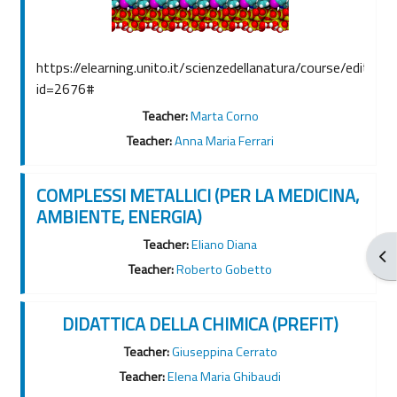
https://elearning.unito.it/scienzedellanatura/course/edit.php
id=2676#
Teacher:
Marta Corno
Teacher:
Anna Maria Ferrari
COMPLESSI METALLICI (PER LA MEDICINA,
AMBIENTE, ENERGIA)
Teacher:
Eliano Diana
Apr
Teacher:
Roberto Gobetto
DIDATTICA DELLA CHIMICA (PREFIT)
Teacher:
Giuseppina Cerrato
Teacher:
Elena Maria Ghibaudi