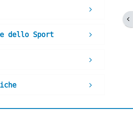
Ap
e dello Sport
iche