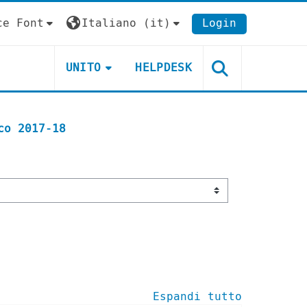
ce Font
Italiano ‎(it)‎
Login
UNITO
HELPDESK
co 2017-18
Espandi tutto