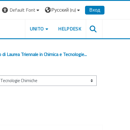
Default Font
Русский ‎(ru)‎
Вход
UNITO
HELPDESK
 di Laurea Triennale in Chimica e Tecnologie...