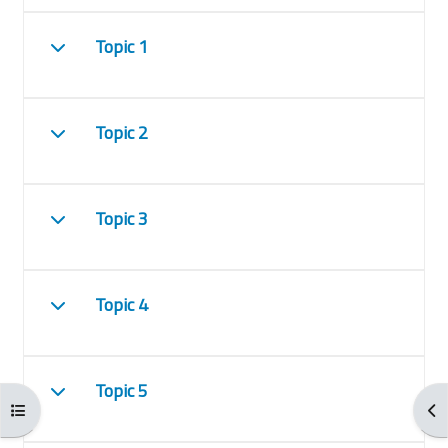
Topic 1
Einklappen
Topic 2
Einklappen
Topic 3
Einklappen
Topic 4
Einklappen
Topic 5
Einklappen
Kursindex öffnen
Blo