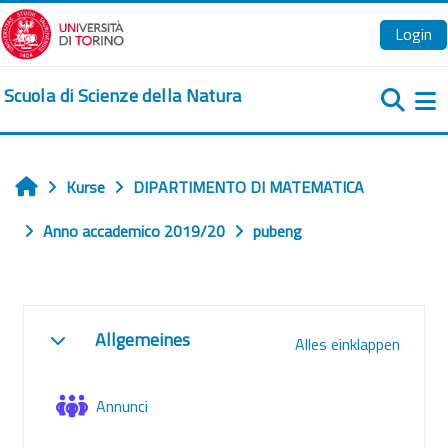
Zum Hauptinhalt
Login
Scuola di Scienze della Natura
We
Kurse
DIPARTIMENTO DI MATEMATICA
Startseite
Anno accademico 2019/20
pubeng
Abschnittsübersicht
Allgemeines
Alles einklappen
Einklappen
Forum
Annunci