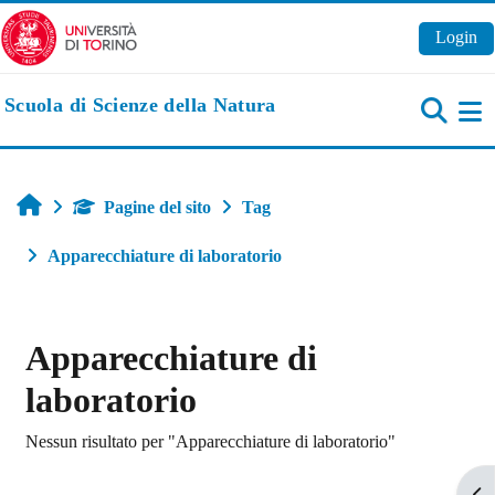
Vai al contenuto principale
Login
Scuola di Scienze della Natura
Pa
Home
Pagine del sito
Tag
Apparecchiature di laboratorio
Apparecchiature di
laboratorio
Nessun risultato per "Apparecchiature di laboratorio"
Apr