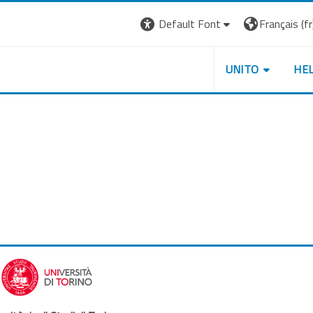
Default Font
Français ‎(fr)
UNITO
HE