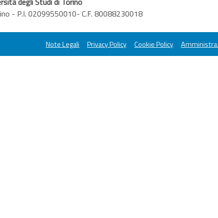
rsità degli Studi di Torino
orino - P.I. 02099550010- C.F. 80088230018
Note Legali
Privacy Policy
Cookie Policy
Amministraz