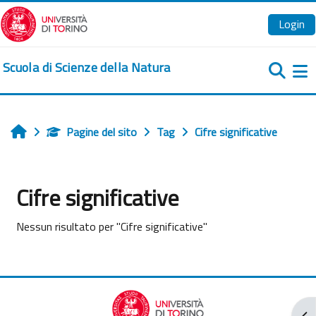
Vai al contenuto principale
Login
Scuola di Scienze della Natura
Pa
Pagine del sito
Tag
Cifre significative
Home
Cifre significative
Nessun risultato per "Cifre significative"
Apr