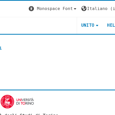
Monospace Font
Italiano ‎(i
UNITO
HE
i