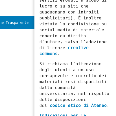
servizi erogati a scopo di
lucro o su siti che
guadagnano con introiti
pubblicitari). È inoltre
ne Trasparente
vietata la condivisione su
social media di materiale
coperto da diritto
d'autore, salvo l'adozione
di licenze
creative
commons
.
Si richiama l'attenzione
degli utenti a un uso
consapevole e corretto dei
materiali resi disponibili
dalla comunità
universitaria, nel rispetto
delle disposizioni
del
codice etico di Ateneo
.
Indicazioni per la