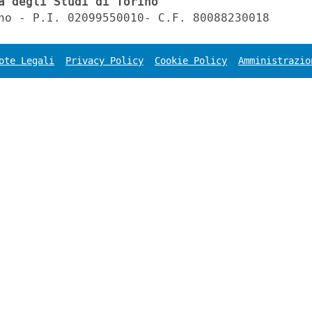
à degli Studi di Torino
no - P.I. 02099550010- C.F. 80088230018
ote Legali
Privacy Policy
Cookie Policy
Amministrazio