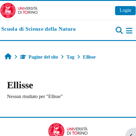
Vai al contenuto principale
Login
Scuola di Scienze della Natura
Pa
Home
Pagine del sito
Tag
Ellisse
Ellisse
Nessun risultato per "Ellisse"
Apr