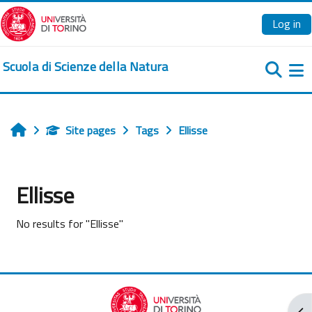
Skip to main content
Log in
Scuola di Scienze della Natura
Si
Site pages
Tags
Ellisse
Home
Ellisse
No results for "Ellisse"
Ope