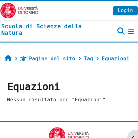
Vai al contenuto principale
Login
Scuola di Scienze della
Natura
P
Home
Pagine del sito
Tag
Equazioni
Equazioni
Nessun risultato per "Equazioni"
Ap