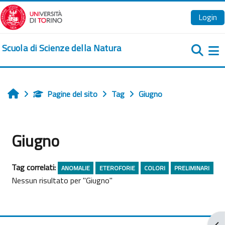
Vai al contenuto principale
Login
Scuola di Scienze della Natura
Pa
Pagine del sito
Tag
Giugno
Home
Giugno
Tag correlati:
ANOMALIE
ETEROFORIE
COLORI
PRELIMINARI
Nessun risultato per "Giugno"
Apr