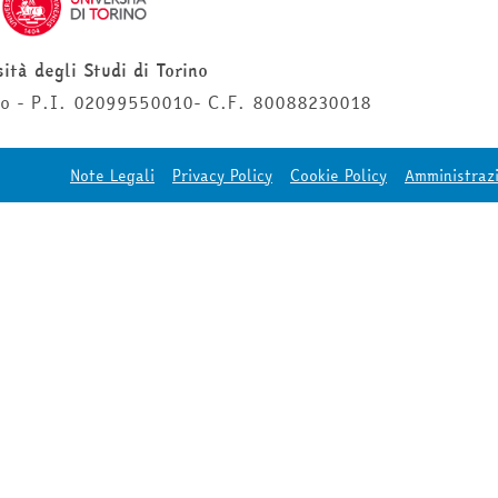
ità degli Studi di Torino
ino - P.I. 02099550010- C.F. 80088230018
Note Legali
Privacy Policy
Cookie Policy
Amministraz