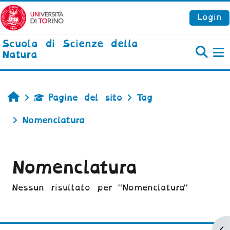
Vai al contenuto principale
Login
Scuola di Scienze della
Natura
P
Home
Pagine del sito
Tag
Nomenclatura
Nomenclatura
Nessun risultato per "Nomenclatura"
Ap