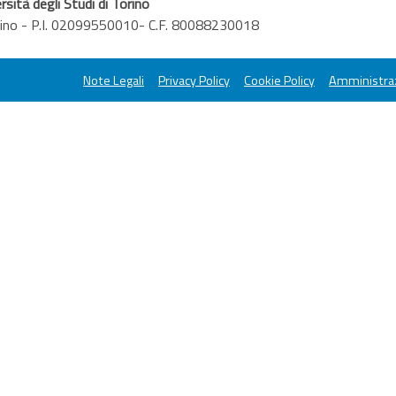
rsità degli Studi di Torino
orino - P.I. 02099550010- C.F. 80088230018
Note Legali
Privacy Policy
Cookie Policy
Amministraz