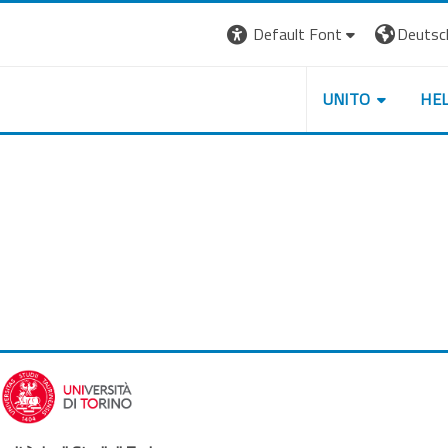
Default Font
Deutsch 
UNITO
HE