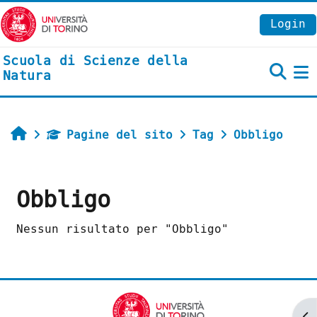
Vai al contenuto principale
Login
Scuola di Scienze della
Natura
P
Home
Pagine del sito
Tag
Obbligo
Obbligo
Nessun risultato per "Obbligo"
Ap