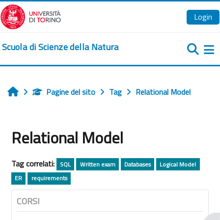
Vai al contenuto principale
Login
Scuola di Scienze della Natura
Pa
Pagine del sito
Tag
Relational Model
Home
Relational Model
Tag correlati:
SQL
Written exam
Databases
Logical Model
ER
requirements
CORSI