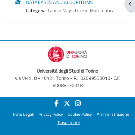
DATABASES AND ALGORITHMS
Apr
Categoria:
Laurea Magistrale in Matematica
Università degli Studi di Torino
Via Verdi, 8 - 10124 Torino - P.I. 02099550010- C.F.
80088230018
Note Legali
Privacy Policy
Cookie Policy
Amministrazione
Trasparente