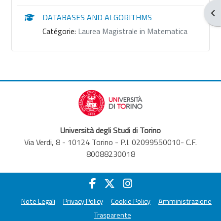
Ouv
DATABASES AND ALGORITHMS
Catégorie:
Laurea Magistrale in Matematica
Università degli Studi di Torino
Via Verdi, 8 - 10124 Torino - P.I. 02099550010- C.F.
80088230018
Note Legali
Privacy Policy
Cookie Policy
Amministrazione
Trasparente