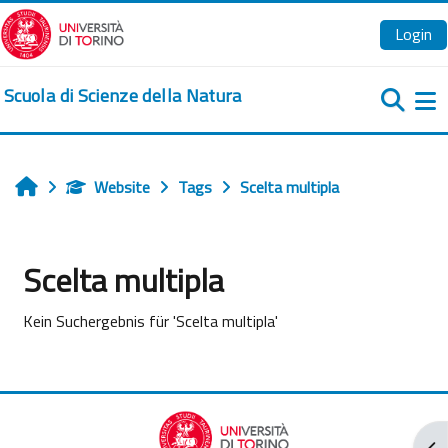
Zum Hauptinhalt
Login
Scuola di Scienze della Natura
We
Website
Tags
Scelta multipla
Startseite
Scelta multipla
Kein Suchergebnis für 'Scelta multipla'
Blo