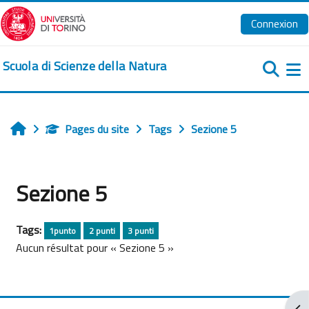
Passer au contenu principal
Connexion
Scuola di Scienze della Natura
Pa
Pages du site
Tags
Sezione 5
Accueil
Sezione 5
Tags:
1punto
2 punti
3 punti
Aucun résultat pour « Sezione 5 »
Ouv