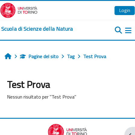
Vai al contenuto principale
Login
Scuola di Scienze della Natura
Pa
Pagine del sito
Tag
Test Prova
Home
Test Prova
Nessun risultato per "Test Prova"
Apr