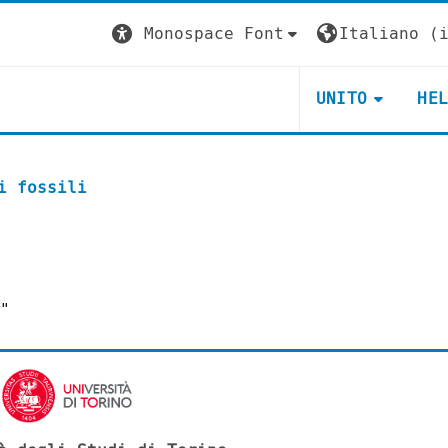
Monospace Font
Italiano ‎(i
UNITO
HE
i fossili
"