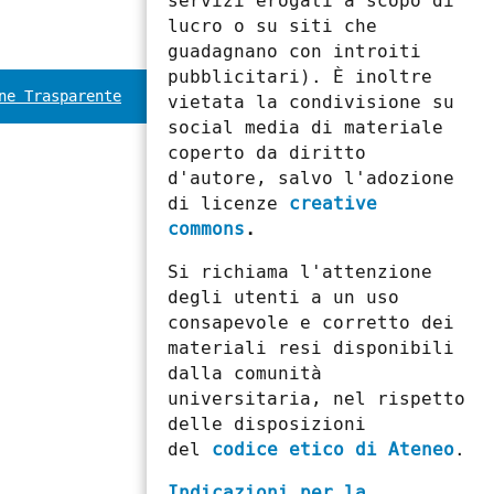
servizi erogati a scopo di
lucro o su siti che
guadagnano con introiti
pubblicitari). È inoltre
ne Trasparente
vietata la condivisione su
social media di materiale
coperto da diritto
d'autore, salvo l'adozione
di licenze
creative
commons
.
Si richiama l'attenzione
degli utenti a un uso
consapevole e corretto dei
materiali resi disponibili
dalla comunità
universitaria, nel rispetto
delle disposizioni
del
codice etico di Ateneo
.
Indicazioni per la