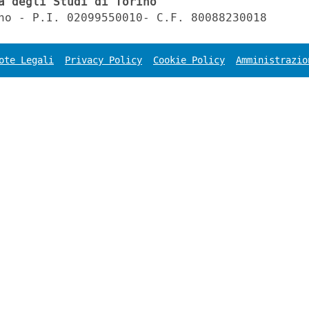
à degli Studi di Torino
no - P.I. 02099550010- C.F. 80088230018
ote Legali
Privacy Policy
Cookie Policy
Amministrazio