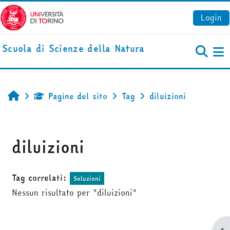
Vai al contenuto principale
Login
Scuola di Scienze della Natura
Pa
Pagine del sito
Tag
diluizioni
Home
diluizioni
Tag correlati:
Soluzioni
Nessun risultato per "diluizioni"