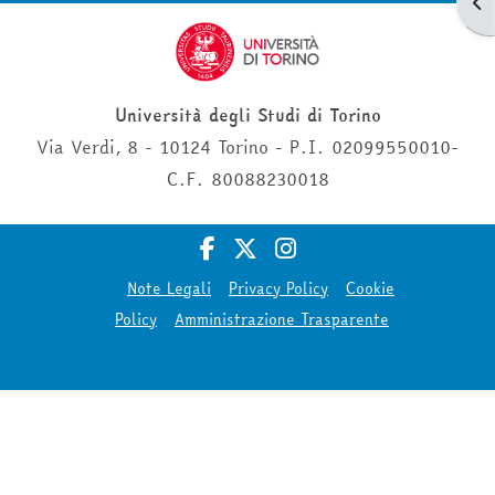
Apr
Università degli Studi di Torino
Via Verdi, 8 - 10124 Torino - P.I. 02099550010-
C.F. 80088230018
Note Legali
Privacy Policy
Cookie
Policy
Amministrazione Trasparente