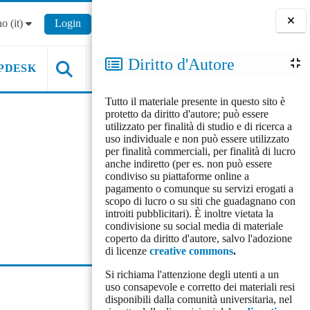
o ‎(it)‎
Login
Blocchi
Diritto d'Autore
PDESK
Tutto il materiale presente in questo sito è
protetto da diritto d'autore; può essere
utilizzato per finalità di studio e di ricerca a
uso individuale e non può essere utilizzato
per finalità commerciali, per finalità di lucro
anche indiretto (per es. non può essere
condiviso su piattaforme online a
pagamento o comunque su servizi erogati a
scopo di lucro o su siti che guadagnano con
introiti pubblicitari). È inoltre vietata la
condivisione su social media di materiale
coperto da diritto d'autore, salvo l'adozione
di licenze
creative commons
.
Si richiama l'attenzione degli utenti a un
uso consapevole e corretto dei materiali resi
disponibili dalla comunità universitaria, nel