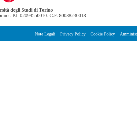
sità degli Studi di Torino
orino - P.I. 02099550010- C.F. 80088230018
Note Legali
Privacy Policy
Cookie Policy
Amministr