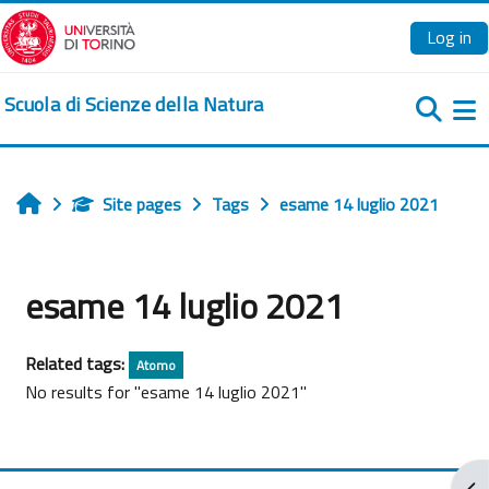
Skip to main content
Log in
Scuola di Scienze della Natura
Si
Site pages
Tags
esame 14 luglio 2021
Home
esame 14 luglio 2021
Related tags:
Atomo
No results for "esame 14 luglio 2021"
Ope