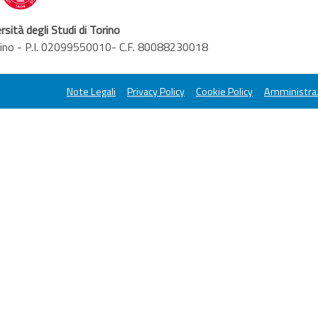
rsità degli Studi di Torino
orino - P.I. 02099550010- C.F. 80088230018
Note Legali
Privacy Policy
Cookie Policy
Amministraz