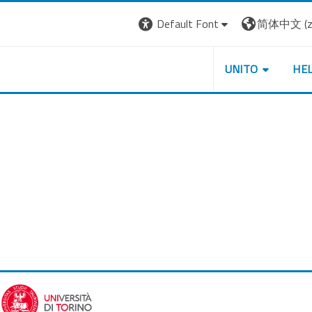
Default Font
简体中文 ‎(zh
UNITO
HE