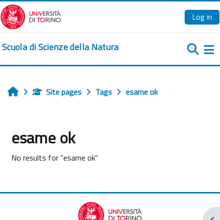
Skip to main content
Log in
Scuola di Scienze della Natura
Si
Site pages
Tags
esame ok
Home
esame ok
No results for "esame ok"
Ope