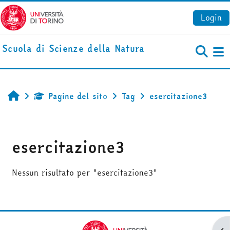
Vai al contenuto principale
Login
Scuola di Scienze della Natura
Pa
Pagine del sito
Tag
esercitazione3
Home
esercitazione3
Nessun risultato per "esercitazione3"