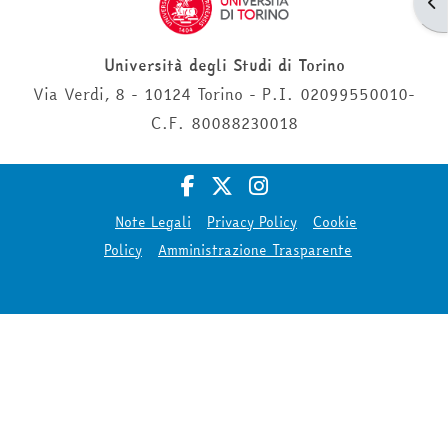
Apr
Università degli Studi di Torino
Via Verdi, 8 - 10124 Torino - P.I. 02099550010-
C.F. 80088230018
Note Legali
Privacy Policy
Cookie
Policy
Amministrazione Trasparente