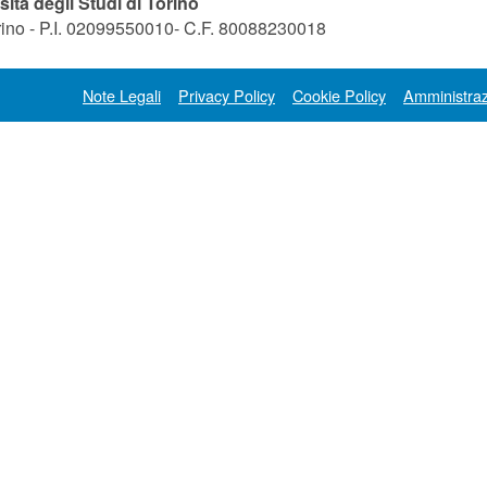
sità degli Studi di Torino
orino - P.I. 02099550010- C.F. 80088230018
Note Legali
Privacy Policy
Cookie Policy
Amministraz