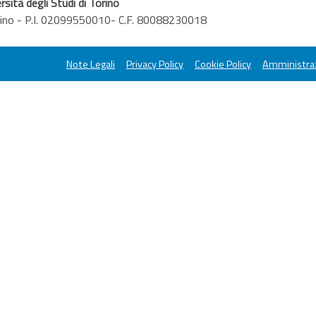
rsità degli Studi di Torino
orino - P.I. 02099550010- C.F. 80088230018
Note Legali
Privacy Policy
Cookie Policy
Amministraz