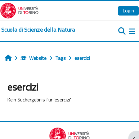
Zum Hauptinhalt
Login
Scuola di Scienze della Natura
We
Website
Tags
esercizi
Startseite
esercizi
Kein Suchergebnis für 'esercizi'
Blo