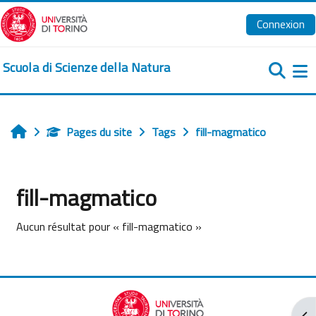
Passer au contenu principal
Connexion
Scuola di Scienze della Natura
Pa
Pages du site
Tags
fill-magmatico
Accueil
fill-magmatico
Aucun résultat pour « fill-magmatico »
Ouv