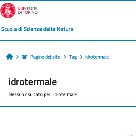
Vai al contenuto principale
Scuola di Scienze della Natura
Pagine del sito
Tag
idrotermale
Home
idrotermale
Nessun risultato per "idrotermale"