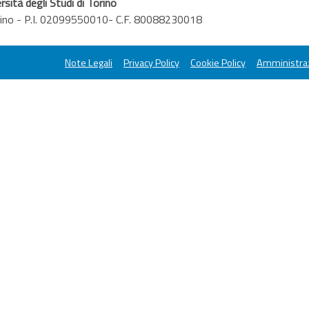
rsità degli Studi di Torino
orino - P.I. 02099550010- C.F. 80088230018
Note Legali
Privacy Policy
Cookie Policy
Amministraz