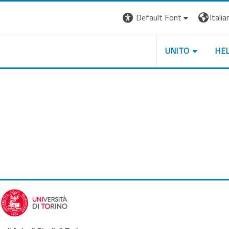
Default Font
Italian
UNITO
HE