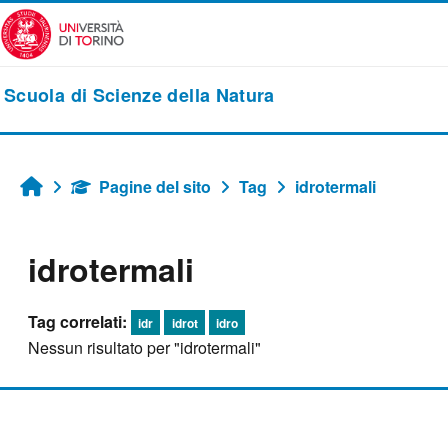
Vai al contenuto principale
Scuola di Scienze della Natura
Pagine del sito
Tag
idrotermali
Home
idrotermali
Tag correlati:
idr
idrot
idro
Nessun risultato per "idrotermali"