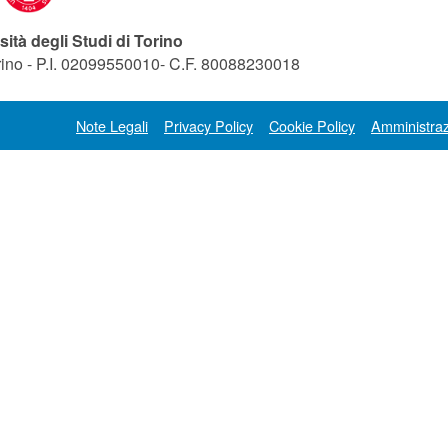
sità degli Studi di Torino
orino - P.I. 02099550010- C.F. 80088230018
Note Legali
Privacy Policy
Cookie Policy
Amministraz