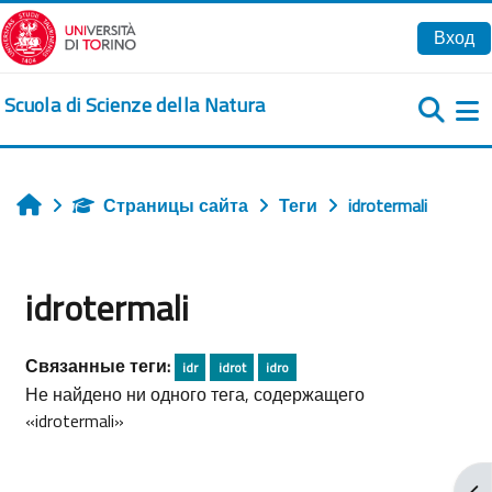
Перейти к основному содержанию
Вход
Scuola di Scienze della Natura
Б
Страницы сайта
Теги
idrotermali
Главная
idrotermali
Связанные теги:
idr
idrot
idro
Не найдено ни одного тега, содержащего
«idrotermali»
От