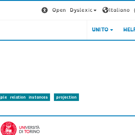
Open Dyslexic
Italiano ‎(
UNITO
HEL
iple relation instances
projection