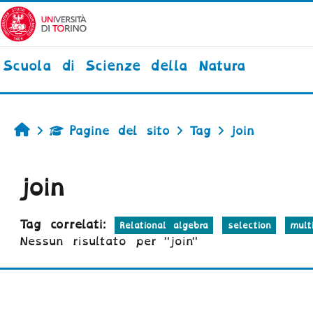
Vai al contenuto principale
Scuola di Scienze della Natura
Home
Pagine del sito
Tag
join
join
Tag correlati:
Relational algebra
selection
mult
Nessun risultato per "join"