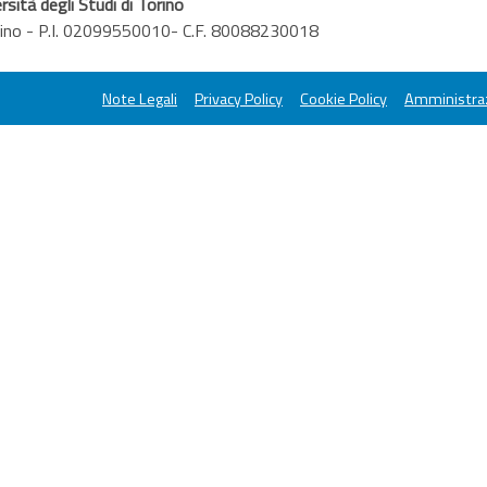
rsità degli Studi di Torino
orino - P.I. 02099550010- C.F. 80088230018
Note Legali
Privacy Policy
Cookie Policy
Amministraz