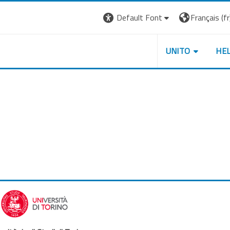
Default Font
Français ‎(fr)
UNITO
HE