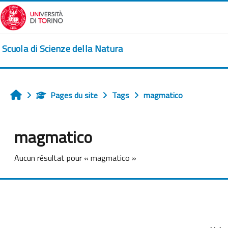
Passer au contenu principal
Scuola di Scienze della Natura
Pages du site
Tags
magmatico
Accueil
magmatico
Aucun résultat pour « magmatico »