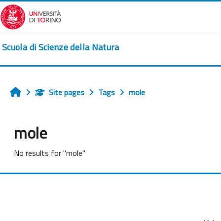
Skip to main content
Scuola di Scienze della Natura
Site pages
Tags
mole
Home
mole
No results for "mole"