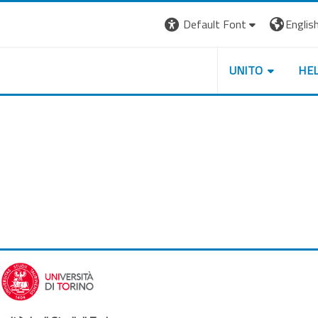
Default Font
English 
UNITO
HE