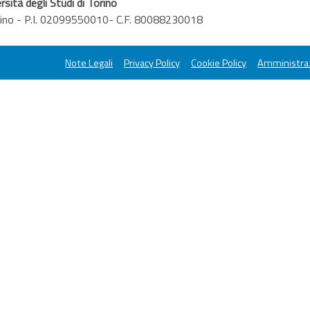
rsità degli Studi di Torino
orino - P.I. 02099550010- C.F. 80088230018
Note Legali
Privacy Policy
Cookie Policy
Amministraz